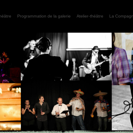
héâtre
Programmation de la galerie
Atelier-théâtre
La Compagn